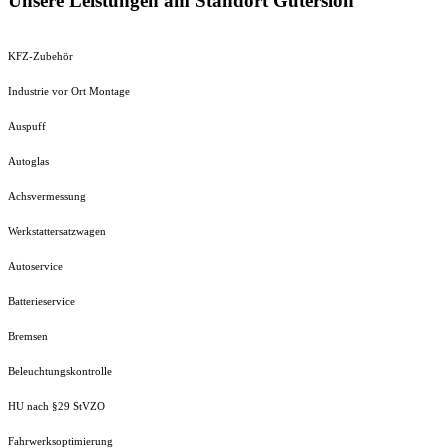
Unsere Leistungen am Standort Gütersloh
KFZ-Zubehör
Industrie vor Ort Montage
Auspuff
Autoglas
Achsvermessung
Werkstattersatzwagen
Autoservice
Batterieservice
Bremsen
Beleuchtungskontrolle
HU nach §29 StVZO
Fahrwerksoptimierung