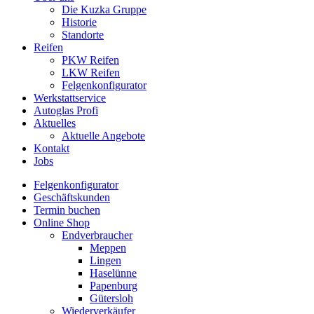
Die Kuzka Gruppe
Historie
Standorte
Reifen
PKW Reifen
LKW Reifen
Felgenkonfigurator
Werkstattservice
Autoglas Profi
Aktuelles
Aktuelle Angebote
Kontakt
Jobs
Felgenkonfigurator
Geschäftskunden
Termin buchen
Online Shop
Endverbraucher
Meppen
Lingen
Haselünne
Papenburg
Gütersloh
Wiederverkäufer