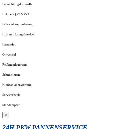
Beleuchtungskontrolle
HU nach §29 StVZO
Fahrwerksoptimierung
Hol- und Bring-Service
Inspektion
Ölwechsel
Reifeneinlagerung
Schneeketten
Klimaanlagenwartung
Servicecheck
Stoßdämpfer
×
24H PKW PANNENSERVICE